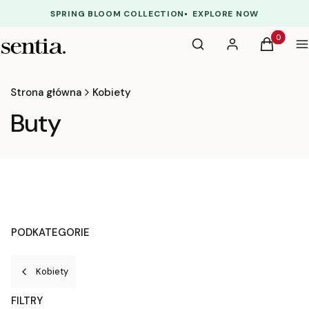
SPRING BLOOM COLLECTION
•
EXPLORE NOW
Otwórz wyszukiwarkę
Produkty 
Szukaj
Zaloguj się
Koszyk
M
Strona główna
Kobiety
Buty
PODKATEGORIE
Kobiety
FILTRY