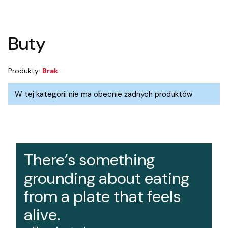
Koniec filtrów
Buty
Produkty:
Brak
Lista produktów
W tej kategorii nie ma obecnie żadnych produktów
There’s something
grounding about eating
from a plate that feels
alive.